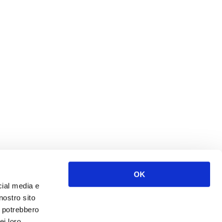
OK
cial media e
nostro sito
i potrebbero
ei loro