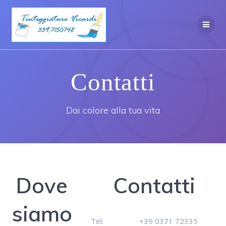
Salta
al
contenuto
Contatti
Dai colore alla tua vita
Dove
Contatti
siamo
Tel.
+39 0371 72335